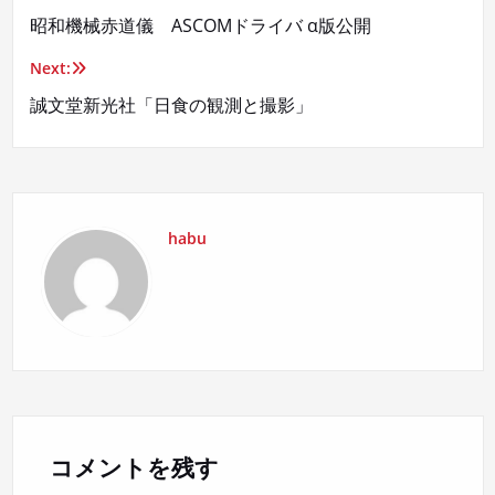
昭和機械赤道儀 ASCOMドライバ α版公開
稿
Next:
ナ
誠文堂新光社「日食の観測と撮影」
ビ
ゲ
ー
habu
シ
ョ
ン
コメントを残す