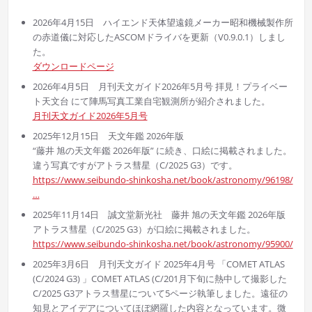
2026年4月15日 ハイエンド天体望遠鏡メーカー昭和機械製作所
の赤道儀に対応したASCOMドライバを更新（V0.9.0.1）しまし
た。
ダウンロードページ
2026年4月5日 月刊天文ガイド2026年5月号 拝見！プライベー
ト天文台 にて陣馬写真工業自宅観測所が紹介されました。
月刊天文ガイド2026年5月号
2025年12月15日 天文年鑑 2026年版
“藤井 旭の天文年鑑 2026年版” に続き、口絵に掲載されました。
違う写真ですがアトラス彗星（C/2025 G3）です。
https://www.seibundo-shinkosha.net/book/astronomy/96198/
…
2025年11月14日 誠文堂新光社 藤井 旭の天文年鑑 2026年版
アトラス彗星（C/2025 G3）が口絵に掲載されました。
https://www.seibundo-shinkosha.net/book/astronomy/95900/
2025年3月6日 月刊天文ガイド 2025年4月号 「COMET ATLAS
(C/2024 G3) 」COMET ATLAS (C/201月下旬に熱中して撮影した
C/2025 G3アトラス彗星について5ページ執筆しました。遠征の
知見とアイデアについてほぼ網羅した内容となっています。微