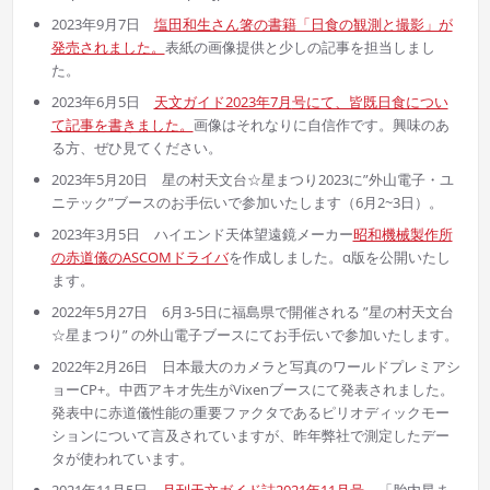
2023年9月7日
塩田和生さん箸の書籍「日食の観測と撮影」が
発売されました。
表紙の画像提供と少しの記事を担当しまし
た。
2023年6月5日
天文ガイド2023年7月
号
にて、皆既日食につい
て記事を書きました。
画像はそれなりに自信作です。興味のあ
る方、ぜひ見てください。
2023年5月20日 星の村天文台☆星まつり2023に”外山電子・ユ
ニテック”ブースのお手伝いで参加いたします（6月2~3日）。
2023年3月5日 ハイエンド天体望遠鏡メーカー
昭和機械製作所
の赤道儀のASCOMドライバ
を作成しました。α版を公開いたし
ます。
2022年5月27日 6月3-5日に福島県で開催される ”星の村天文台
☆星まつり” の外山電子ブースにてお手伝いで参加いたします。
2022年2月26日 日本最大のカメラと写真のワールドプレミアシ
ョーCP+。中西アキオ先生がVixenブースにて発表されました。
発表中に赤道儀性能の重要ファクタであるピリオディックモー
ションについて言及されていますが、昨年弊社で測定したデー
タが使われています。