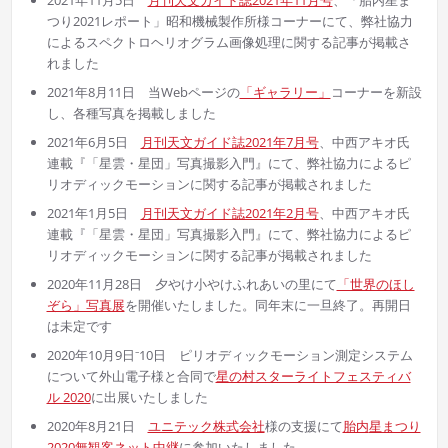
2021年11月5日
月刊天文ガイド誌2021年11月号
、「胎内星ま
つり2021レポート」昭和機械製作所様コーナーにて、弊社協力
によるスペクトロヘリオグラム画像処理に関する記事が掲載さ
れました
2021年8月11日 当Webページの
「ギャラリー」
コーナーを新設
し、各種写真を掲載しました
2021年6月5日
月刊天文ガイド誌2021年7月号
、中西アキオ氏
連載『「星雲・星団」写真撮影入門』にて、弊社協力によるピ
リオディックモーションに関する記事が掲載されました
2021年1月5日
月刊天文ガイド誌2021年2月号
、中西アキオ氏
連載『「星雲・星団」写真撮影入門』にて、弊社協力によるピ
リオディックモーションに関する記事が掲載されました
2020年11月28日 夕やけ小やけふれあいの里にて
「世界のほし
ぞら」写真展
を開催いたしました。同年末に一旦終了。再開日
は未定です
2020年10月9日⁻10日 ピリオディックモーション測定システム
について外山電子様と合同で
星の村スターライトフェスティバ
ル 2020
に出展いたしました
2020年8月21日
ユニテック株式会社
様の支援にて
胎内
星まつり
2020無観客ネット中継
に参加いたしました