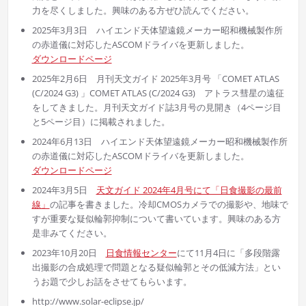
力を尽くしました。興味のある方ぜひ読んでください。
2025年3月3日 ハイエンド天体望遠鏡メーカー昭和機械製作所
の赤道儀に対応したASCOMドライバを更新しました。
ダウンロードページ
2025年2月6日 月刊天文ガイド 2025年3月号 「COMET ATLAS
(C/2024 G3) 」COMET ATLAS (C/2024 G3) アトラス彗星の遠征
をしてきました。月刊天文ガイド誌3月号の見開き（4ページ目
と5ページ目）に掲載されました。
2024年6月13日 ハイエンド天体望遠鏡メーカー昭和機械製作所
の赤道儀に対応したASCOMドライバを更新しました。
ダウンロードページ
2024年3月5日
天文ガイド 2024年4月号にて「日食撮影の最前
線」
の記事を書きました。冷却CMOSカメラでの撮影や、地味で
すが重要な疑似輪郭抑制について書いています。興味のある方
是非みてください。
2023年10月20日
日食情報センター
にて11月4日に「多段階露
出撮影の合成処理で問題となる疑似輪郭とその低減方法」とい
うお題で少しお話をさせてもらいます。
http://www.solar-eclipse.jp/