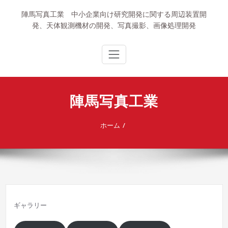
内
陣馬写真工業 中小企業向け研究開発に関する周辺装置開
容
発、天体観測機材の開発、写真撮影、画像処理開発
を
ス
キ
ッ
プ
陣馬写真工業
ホーム
ギャラリー