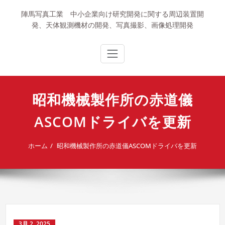
内
陣馬写真工業 中小企業向け研究開発に関する周辺装置開
容
発、天体観測機材の開発、写真撮影、画像処理開発
を
ス
キ
ッ
プ
昭和機械製作所の赤道儀
ASCOMドライバを更新
ホーム
昭和機械製作所の赤道儀ASCOMドライバを更新
3月 2, 2025