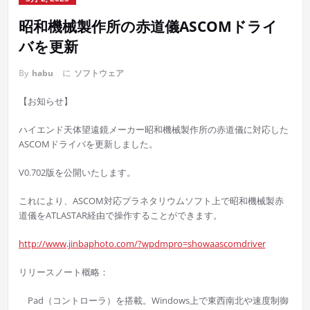
昭和機械製作所の赤道儀ASCOMドライ
バを更新
By
habu
に
ソフトウェア
【お知らせ】
ハイエンド天体望遠鏡メーカー昭和機械製作所の赤道儀に対応した
ASCOMドライバを更新しました。
V0.702版を公開いたします。
これにより、ASCOM対応プラネタリウムソフト上で昭和機械製赤
道儀をATLASTAR経由で操作することができます。
http://www.jinbaphoto.com/?wpdmpro=showaascomdriver
リリースノート概略：
Pad（コントローラ）を搭載。Windows上で東西南北や速度制御